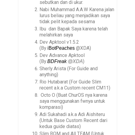
sebutkan dan di ukur.
Nabi Muhammad A.A.W Karena jalan
lurus beliau yang menjadikan saya
tidak pelit kepada sesama
Ibu dan Bapak Saya karena telah
melahirkan saya
Dev Apktool v1.5.2
(By
@XDA)
i
BotPeaches
Dev Advance Apktool
(By
)
BDFreak
@XDA
Sherly Arista (For Guide and
anything)
Rio Hutabarat (For Guide Slim
recent a.k.a Custom recent CM11)
Octo O (Buat ChurOS nya karena
saya menggunakan fwnya untuk
komparasi)
Adi Sukahadi a.k.a Adi Aishiteru
(Untuk Base Custom Recent dari
kedua guide diatas)
Slim ROM and All TEAM (Untuk