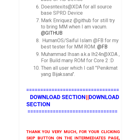
Doesntexits@XDA for all source
base SPRD Device
Mark Enriquez @github for still try
to bring MM when I am vacum.
@GITHUB
HumanOS/Saiful Islam @FB for my
best tester for MM ROM.
@FB
Muhammad Ihsan a.k.a Ih24n@XDA ,
For Build many ROM for Core 2 :D
Then all user which I call "Penikmat
yang Bijaksana".
=================================
DOWNLOAD SECTION
||
DOWNLOAD
SECTION
================================
THANK YOU VERY MUCH, FOR YOUR CLICKING
SKIP BUTTON ON THE INTERMEDIATES PAGE,