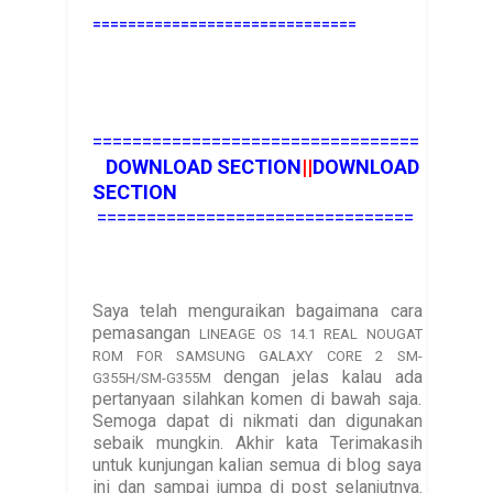
==============================
=================================
DOWNLOAD SECTION
||
DOWNLOAD
SECTION
================================
Saya telah menguraikan bagaimana cara
pemasangan
LINEAGE OS 14.1 REAL NOUGAT
ROM FOR SAMSUNG GALAXY CORE 2 SM-
dengan jelas kalau ada
G355H/SM-G355M
pertanyaan silahkan komen di bawah saja.
Semoga dapat di nikmati dan digunakan
sebaik mungkin. Akhir kata Terimakasih
untuk kunjungan kalian semua di blog saya
ini dan sampai jumpa di post selanjutnya.