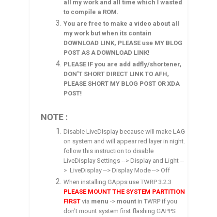
all my work and all time which I wasted
to compile a ROM.
You are free to make a video about all
my work but when its contain
DOWNLOAD LINK, PLEASE use MY BLOG
POST AS A DOWNLOAD LINK!
PLEASE IF you are add adfly/shortener,
DON'T SHORT DIRECT LINK TO AFH,
PLEASE SHORT MY BLOG POST OR XDA
POST!
NOTE :
Disable LiveDIsplay because will make LAG
on system and will appear red layer in night.
follow this instruction to disable
LiveDisplay Settings --> Display and Light --
> LiveDisplay --> Display Mode --> Off
When installing GApps use TWRP 3.2.3
PLEASE
MOUNT THE SYSTEM PARTITION
FIRST
via
menu
->
mount
in TWRP if you
don't mount system first flashing GAPPS