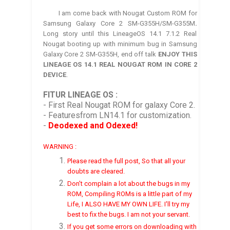
I am come back with Nougat Custom ROM for
Samsung Galaxy Core 2 SM-G355H/SM-G355M
.
Long story until this LineageOS 14.1 7.1.2 Real
Nougat booting up with minimum bug in Samsung
Galaxy Core 2 SM-G355H, end off talk
ENJOY THIS
LINEAGE OS 14.1 REAL NOUGAT ROM IN CORE 2
DEVICE
.
FITUR LINEAGE OS
:
- First Real Nougat ROM for galaxy Core 2.
- Featuresfrom LN14.1 for customization.
-
Deodexed and Odexed!
WARNING :
Please read the full post, So that all your
doubts are cleared.
Don't complain a lot about the bugs in my
ROM, Compiling ROMs is a little part of my
Life, I ALSO HAVE MY OWN LIFE. I'll try my
best to fix the bugs. I am not your servant.
If you get some errors on downloading with