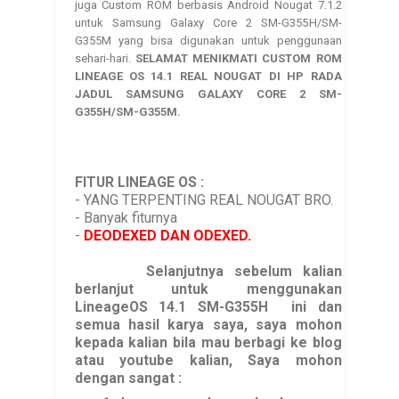
juga Custom ROM berbasis Android Nougat 7.1.2
untuk Samsung Galaxy Core 2 SM-G355H/SM-
G355M yang bisa digunakan untuk penggunaan
sehari-hari.
SELAMAT MENIKMATI CUSTOM ROM
LINEAGE OS 14.1 REAL NOUGAT DI HP RADA
JADUL SAMSUNG GALAXY CORE 2 SM-
G355H/SM-G355M.
FITUR LINEAGE OS
:
- YANG TERPENTING REAL NOUGAT BRO.
- Banyak fiturnya
-
DEODEXED DAN ODEXED.
Selanjutnya sebelum kalian
berlanjut untuk menggunakan
LineageOS 14.1
SM-G355H
ini dan
semua hasil karya saya, saya mohon
kepada kalian bila mau berbagi ke blog
atau youtube kalian, Saya mohon
dengan sangat :