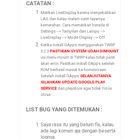
CATATAN :
Matikan LiveDisplay karena menyebabkan
LAG dan kalau malam nanti layarnya
kemerahan. Cara mematikan berada di
Settings --> Tampilan dan Lampu -->
LiveDisplay --> Mode Display --> Off
Ketika install GApps menggunakan TWRP
3.2.3
PASTIKAN SYSTEM UDAH DIMOUNT
via menu mount di TWRP kalau tidak pasti
akan error. Pastikan install GApps setelah
ROM berhasil masuk ke homescreen.
Setelah install GApps
SELANJUTANYA
SILAHKAN UPDATE GOOGLE PLAY
SERVICE
dari playstore agar tidak force
close.
LIST BUG YANG DITEMUKAN :
Saya rasa itu yang belum fix, kalau
ada lagi komen aja dengan beserta
lognya.