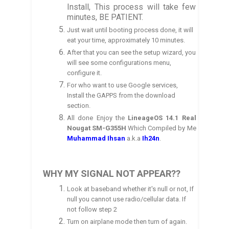
Install, This process will take few
minutes, BE PATIENT.
Just wait until booting process done, it will
eat your time, approximately 10 minutes.
After that you can see the
setup wizard
, you
will see some configurations menu,
config
ure it.
For who want to use Google services,
Install the GA
P
PS from the download
section.
All done Enjoy the
LineageOS
14.1 Real
Nougat
SM-G355H
Which Compiled by
Me
Muhammad
Ihsan
a.k.a
Ih
24n
.
WHY MY SIGNAL NOT APPEAR??
Look at baseband whether it's null or not, If
null you cannot use radio/cellular data. If
not follow step 2
Turn on airplane mode then turn of again.