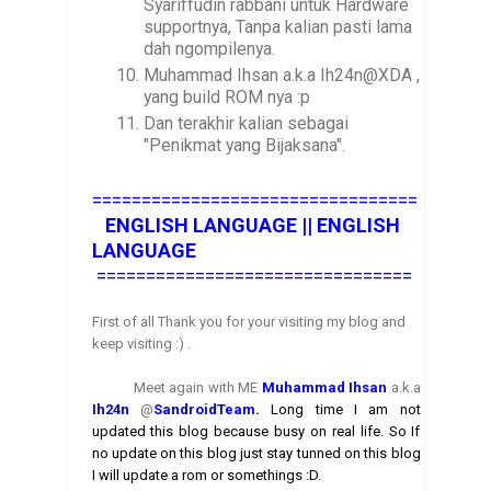
Syariffudin rabbani untuk Hardware
supportnya, Tanpa kalian pasti lama
dah ngompilenya.
Muhammad Ihsan a.k.a Ih24n@XDA ,
yang build ROM nya :p
Dan terakhir kalian sebagai
"Penikmat yang Bijaksana".
=================================
ENGLISH LANGUAGE ||
ENGLISH
LANGUAGE
================================
First of all Thank you for your visiting my blog and
keep visiting :) .
Meet again with ME
Muhammad Ihsan
a.k.a
Ih24n
@
SandroidTea
m
.
Long time I am not
updated this blog because busy on real life. So If
no update on this blog just stay tunned on this blog
I will update a rom or somethings :D.