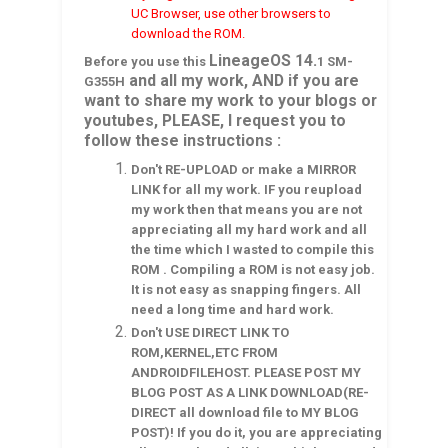
UC Browser, use other browsers to
download the ROM.
LineageOS 14.
Before you use this
1
SM-
and all my work, AND if you are
G355H
want to share my work to your blogs or
youtubes, PLEASE, I request you to
follow these instructions :
Don't RE-UPLOAD or make a MIRROR
LINK for all my work. IF you reupload
my work then that means you are not
appreciating all my hard work and all
the time which I wasted to compile this
ROM . Compiling a ROM is not easy job.
It is not easy as snapping fingers. All
need a long time and hard work.
Don't USE DIRECT LINK TO
ROM,KERNEL,ETC FROM
ANDROIDFILEHOST. PLEASE POST MY
BLOG POST AS A LINK DOWNLOAD(RE-
DIRECT all download file to MY BLOG
POST)! If you do it, you are appreciating