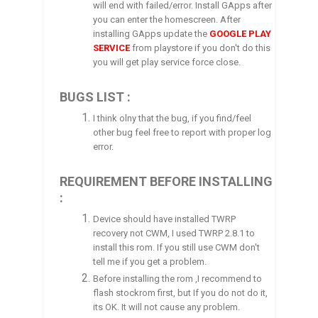
will end with failed/error. Install GApps after
you can enter the homescreen. After
installing GApps update the
GOOGLE PLAY
SERVICE
from playstore if you don't do this
you will get play service force close.
BUGS LIST :
I think olny that the bug, if you find/feel
other bug feel free to report with proper log
error.
REQUIREMENT BEFORE INSTALLING
:
Device should have installed TWRP
recovery not CWM, I used TWRP 2.8.1 to
install this rom. If you still use CWM don't
tell me if you get a problem.
Before installing the rom ,I recommend to
flash stockrom first, but If you do not do it,
its OK. It will not cause any problem.