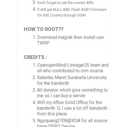
Don't forget to set the correct APN.
If still get NULL IMEI, Flash AOB1 Firmware
for XSE Country through ODIN
HOW TO ROOT??
Download magisk then install use
TWRP.
CREDITS :
CyanogenMod/LineageOS team and
all who contributed to rom source
Sebelas Maret Surakarta University
for the bandwith
All donator which give something to
me so I can buy a server.
Wifi my office Solid Office for the
bandwith :D, I use a lot off bandwith
from this place.
Ngoquang2708@XDA for all source
base SPRD Device