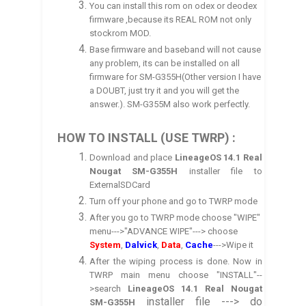
You can install this rom on odex or deodex
firmware ,because its REAL ROM not only
stockrom MOD.
Base firmware and baseband will not cause
any problem, its can be installed on all
firmware for SM-G355H(Other version I have
a DOUBT, just try it and you will get the
answer.). SM-G355M also work perfectly.
HOW TO INSTALL (USE TWRP) :
Download and place
LineageOS 14.1 Real
Nougat
SM-G355H
installer file to
ExternalSDCard
Turn off your phone and go to TWRP mode
After you go to TWRP mode choose "WIPE"
menu--->"ADVANCE WIPE"---> choose
System
,
Dalvick
,
Data
,
Cache
--->Wipe it
After the wiping process is done. Now in
TWRP main menu choose "INSTALL"--
>search
LineageOS
14.1 Real Nougat
installer file ---> do
SM-G355H