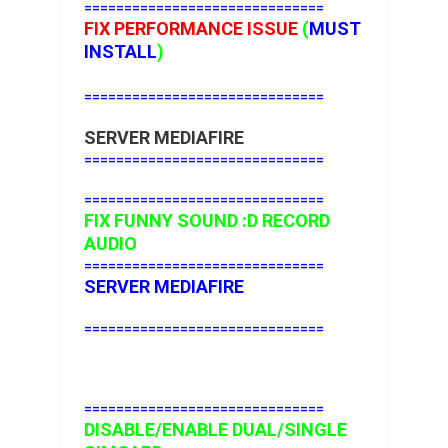
==============================
FIX PERFORMANCE ISSUE
(
MUST
INSTALL
)
==============================
SERVER MEDIAFIRE
==============================
==============================
FIX FUNNY SOUND :D RECORD
AUDIO
==============================
SERVER MEDIAFIRE
==============================
==============================
DISABLE/ENABLE DUAL/SINGLE