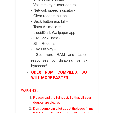
- Volume key cursor control -
- Network speed indicator -
- Clear recents button -
- Back button app kill -
- Toast Animations -
- LiquidDark Wallpaper app -
- CM LockClock -
- Slim Recents -
- Live Display -
- Get more RAM and faster
responses by disabling verify-
bytecode! -
ODEX ROM COMPILED, SO
WILL MORE FASTER.
WARNING :
Please read the full post, So that all your
doubts are cleared.
Don't complain a lot about the bugs in my