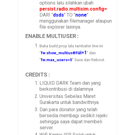
options lalu silahkan ubah
persist.radio.multisim.config=
DARI "
dsds
" TO "
none
"
menggunakan filemanager ataupun
file explorer lainnya.
ENABLE MULTIUSER
:
Buka build.prop lalu tambahin line ini
erui=1
"
fw.show_multius
" dan
"
fw.max_users=5
" Save dan Reboot.
CREDITS :
LIQUID DARK Team dan yang
berkontribusi di dalamnya
Universitas Sebelas Maret
Surakarta untuk bandwithnya.
Dan para donator yang telah
bersedia membagi sedikit rejeki
sehingga saya dapat membeli
server.
Wifi Kantor ISP Solid untuk