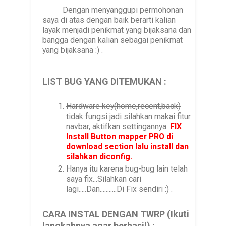
Dengan menyanggupi permohonan
saya di atas dengan baik berarti kalian
layak menjadi penikmat yang bijaksana dan
bangga dengan kalian sebagai penikmat
yang bijaksana :) .
LIST BUG YANG DITEMUKAN :
Hardware key(home,recent,back)
tidak fungsi jadi silahkan makai fitur
navbar, aktifkan
settingannya.
FIX
Install Button mapper PRO di
download section lalu install dan
silahkan diconfig.
Hanya itu karena bug-bug lain telah
saya fix...Silahkan cari
lagi.....Dan...........Di Fix sendiri :) .
CARA INSTAL DENGAN TWRP (Ikuti
langkahnya agar berhasil) :