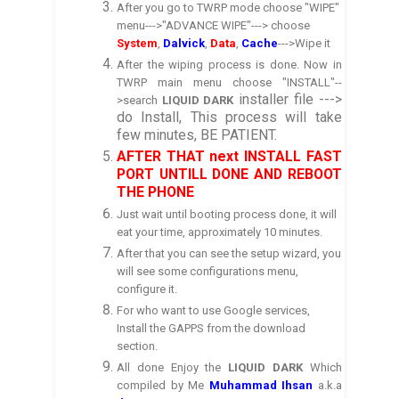
After you go to TWRP mode choose "WIPE"
menu--->"ADVANCE WIPE"---> choose
System
,
Dalvick
,
Data
,
Cache
--->Wipe it
After the wiping process is done. Now in
TWRP main menu choose "INSTALL"--
installer file --->
>search
LIQUID DARK
do Install, This process will take
few minutes, BE PATIENT.
AFTER THAT next INSTALL FAST
PORT UNTILL DONE AND REBOOT
THE PHONE
Just wait until booting process done, it will
eat your time, approximately 10 minutes.
After that you can see the
setup wizard
, you
will see some configurations menu,
config
ure it.
For who want to use Google services,
Install the GA
P
PS from the download
section.
All done Enjoy the
LIQUID DARK
Which
compiled by
Me
Muhammad
Ihsan
a.k.a