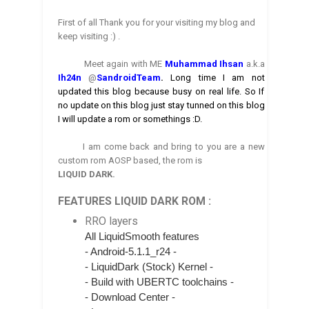
First of all Thank you for your visiting my blog and
keep visiting :) .
Meet again with ME
Muhammad Ihsan
a.k.a
Ih24n
@
SandroidTea
m
.
Long time I am not
updated this blog because busy on real life. So If
no update on this blog just stay tunned on this blog
I will update a rom or somethings :D.
I am come back and bring to you are a new
custom rom AOSP based, the rom is
LIQUID DARK.
FEATURES LIQUID DARK ROM :
RRO layers
All LiquidSmooth features
- Android-5.1.1_r24 -
- LiquidDark (Stock) Kernel -
- Build with UBERTC toolchains -
- Download Center -