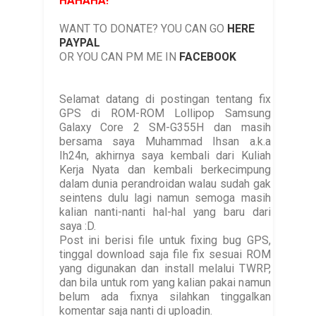
HAHAHA!"
WANT TO DONATE? YOU CAN GO
HERE
PAYPAL
OR YOU CAN PM ME IN
FACEBOOK
Selamat datang di postingan tentang fix
GPS di ROM-ROM Lollipop Samsung
Galaxy Core 2 SM-G355H dan masih
bersama saya Muhammad Ihsan a.k.a
Ih24n, akhirnya saya kembali dari Kuliah
Kerja Nyata dan kembali berkecimpung
dalam dunia perandroidan walau sudah gak
seintens dulu lagi namun semoga masih
kalian nanti-nanti hal-hal yang baru dari
saya :D.
Post ini berisi file untuk fixing bug GPS,
tinggal download saja file fix sesuai ROM
yang digunakan dan install melalui TWRP,
dan bila untuk rom yang kalian pakai namun
belum ada fixnya silahkan tinggalkan
komentar saja nanti di uploadin.