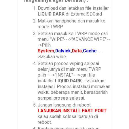
Download dan letakkan file installer
LIQUID DARK
di ExternalSDCard
Matikan handphone dan masuk ke
mode TWRP
Setelah masuk ke TWRP mode cari
menu "WIPE"--->"ADVANCE WIPE"--
->Pilih
System
,
Dalvick
,
Data
,
Cache
---
>lakukan wipe.
Setelah proses wiping selesai
selanjutnya di main menu TWRP
pilih --->"INSTAL"--->cari file
installer
LIQUID DARK
--->lakukan
instalasi. Proses instalasi memakan
waktu beberapa menit, bersabarlah
sampai proses selesai.
Jangan langsung di reboot
LANJUKAN INSTALL FAST PORT
kalau sudah selesai barulah di
reboot.
Booting memakan waktu cukup