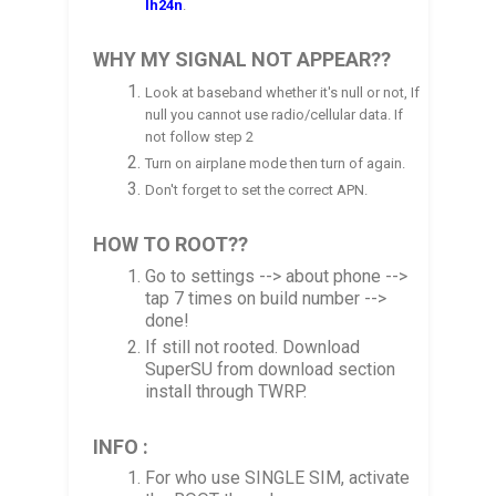
Ih
24n
.
WHY MY SIGNAL NOT APPEAR??
Look at baseband whether it's null or not, If
null you cannot use radio/cellular data. If
not follow step 2
Turn on airplane mode then turn of again.
Don't forget to set the correct APN.
HOW TO ROOT??
Go to settings --> about phone -->
tap 7 times on build number -->
done!
If still not rooted. Download
SuperSU from download section
install through TWRP.
INFO :
For who use SINGLE SIM, activate