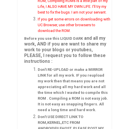
ROM, Compiling ROMs is a little part of my
Life, I ALSO HAVE MY OWN LIFE. I'll try my
best to fix the bugs. I am not your servant.
If you get some errors on downloading with
UC Browser, use other browsers to
download the ROM.
and all my
Before you use this
LIQUID DARK
work, AND if you are want to share my
work to your blogs or youtubes,
PLEASE, I request you to follow these
instructions :
Don't RE-UPLOAD or make a MIRROR
LINK for all my work. IF you reupload
my work then that means you are not
appreciating all my hard work and all
the time which I wasted to compile this
ROM . Compiling a ROM is not easy job.
It is not easy as snapping fingers. All
need a long time and hard work.
Don't USE DIRECT LINK TO
ROM,KERNEL,ETC FROM
ANDROIDFILEHOST. PLEASE POST MY