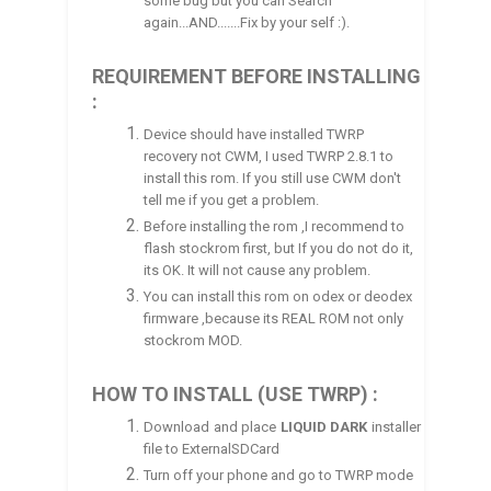
some bug but you can Search
again...AND.......Fix by your self :).
REQUIREMENT BEFORE INSTALLING
:
Device should have installed TWRP
recovery not CWM, I used TWRP 2.8.1 to
install this rom. If you still use CWM don't
tell me if you get a problem.
Before installing the rom ,I recommend to
flash stockrom first, but If you do not do it,
its OK. It will not cause any problem.
You can install this rom on odex or deodex
firmware ,because its REAL ROM not only
stockrom MOD.
HOW TO INSTALL (USE TWRP) :
Download and place
LIQUID DARK
installer
file to ExternalSDCard
Turn off your phone and go to TWRP mode