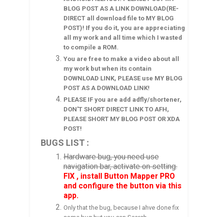
BLOG POST AS A LINK DOWNLOAD(RE-
DIRECT all download file to MY BLOG
POST)! If you do it, you are appreciating
all my work and all time which I wasted
to compile a ROM.
You are free to make a video about all
my work but when its contain
DOWNLOAD LINK, PLEASE use MY BLOG
POST AS A DOWNLOAD LINK!
PLEASE IF you are add adfly/shortener,
DON'T SHORT DIRECT LINK TO AFH,
PLEASE SHORT MY BLOG POST OR XDA
POST!
BUGS LIST :
Hardware bug, you need use
navigation bar, activate on setting.
FIX , install Button Mapper
PRO
and configure the button via this
app.
Only that the bug, because I ahve done fix