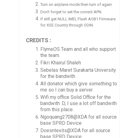
Turn on airplane mode then turn of again.
Don't forget to set the correct APN.
If still get NULL IMEI, Flash AOB1 Firmware
for XSE Country through ODIN
CREDITS :
FlymeOS Team and all who support
the team.
Fikri Khairul Shaleh
Sebelas Maret Surakarta University
for the bandwith
All donator which give something to
me so I can buy a server.
Wifi my office Solid Office for the
bandwith :D, I use a lot off bandwith
from this place.
Ngoquang2708@XDA for all source
base SPRD Device
Doesntexits@XDA for all source
base SPRD Device