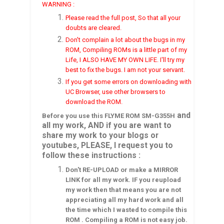
WARNING :
Please read the full post, So that all your
doubts are cleared.
Don't complain a lot about the bugs in my
ROM, Compiling ROMs is a little part of my
Life, I ALSO HAVE MY OWN LIFE. I'll try my
best to fix the bugs. I am not your servant.
If you get some errors on downloading with
UC Browser, use other browsers to
download the ROM.
and
Before you use this
FLYME
ROM
SM-G355H
all my work, AND if you are want to
share my work to your blogs or
youtubes, PLEASE, I request you to
follow these instructions :
Don't RE-UPLOAD or make a MIRROR
LINK for all my work. IF you reupload
my work then that means you are not
appreciating all my hard work and all
the time which I wasted to compile this
ROM . Compiling a ROM is not easy job.