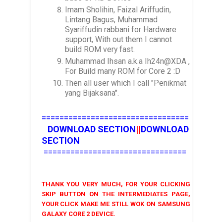
Imam Sholihin, Faizal Ariffudin,
Lintang Bagus, Muhammad
Syariffudin rabbani for Hardware
support, With out them I cannot
build ROM very fast.
Muhammad Ihsan a.k.a Ih24n@XDA ,
For Build many ROM for Core 2 :D
Then all user which I call "Penikmat
yang Bijaksana".
=================================
DOWNLOAD SECTION
||
DOWNLOAD
SECTION
================================
THANK YOU VERY MUCH, FOR YOUR CLICKING
SKIP BUTTON ON THE INTERMEDIATES PAGE,
YOUR CLICK MAKE ME STILL WOK ON SAMSUNG
GALAXY CORE 2 DEVICE.