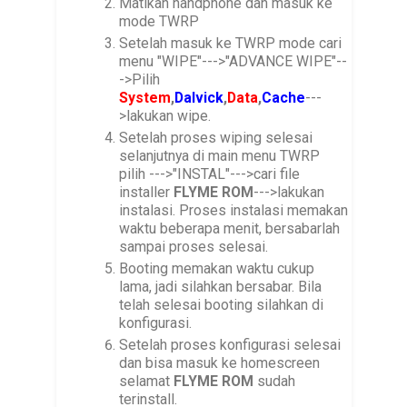
Matikan handphone dan masuk ke
mode TWRP
Setelah masuk ke TWRP mode cari
menu "WIPE"--->"ADVANCE WIPE"--
->Pilih
System
,
Dalvick
,
Data
,
Cache
---
>lakukan wipe.
Setelah proses wiping selesai
selanjutnya di main menu TWRP
pilih --->"INSTAL"--->cari file
installer
FLYME ROM
--->lakukan
instalasi. Proses instalasi memakan
waktu beberapa menit, bersabarlah
sampai proses selesai.
Booting memakan waktu cukup
lama, jadi silahkan bersabar. Bila
telah selesai booting silahkan di
konfigurasi.
Setelah proses konfigurasi selesai
dan bisa masuk ke homescreen
selamat
FLYME ROM
sudah
terinstall.