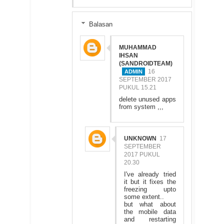
Balasan
MUHAMMAD
IHSAN
(SANDROIDTEAM)
16
SEPTEMBER 2017
PUKUL 15.21
delete unused apps
from system ,,,
UNKNOWN
17
SEPTEMBER
2017 PUKUL
20.30
I've already tried
it but it fixes the
freezing upto
some extent..
but what about
the mobile data
and restarting