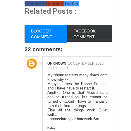
Facebook
Google+
Twitter
Related Posts :
BLOGGER
FACEBOOK
COMMENT
COMMENT
22 comments:
UNKNOWN
16 SEPTEMBER 2017
PUKUL 12.20
My phone restarts many times dont
know why??
Many a times the Phone Freezes
and I have have to restart it....
Another One is that Mobile data
can be turned on...but cannot be
turned off...And I have to manually
turn it off from settings...
Else all the things work Quiet
well...
I appreciate your hardwork Bro....
Balas