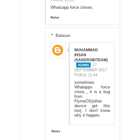
PUKUL 10.15
Whatsapp force closes.
Balas
Balasan
MUHAMMAD
IHSAN
(SANDROIDTEAM)
17
SEPTEMBER 2017
PUKUL 11.44
sometimes
Whatapps force
close,,, it is a bug
from
FlymeOS(other
device get this
too), I don't know
why it happen.
Balas