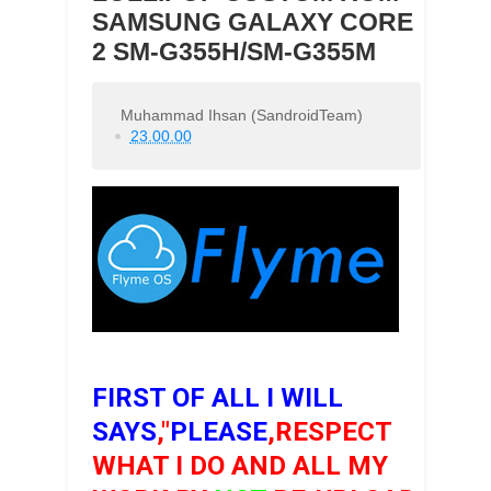
SAMSUNG GALAXY CORE
2 SM-G355H/SM-G355M
Muhammad Ihsan (SandroidTeam)
23.00.00
FIRST OF ALL I WILL
SAYS
,"
PLEASE
,RESPECT
WHAT I DO AND ALL MY