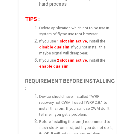
hard process.
TIPS
:
Delete application which not to be use in
system of flyme use root browser.
If you use
1 slot sim active
, install the
disable dualsim
. If you not install this
maybe signal will disappear.
If you use
2 slot sim active
, install the
enable dualsim
.
REQUIREMENT BEFORE INSTALLING
:
Device should have installed TWRP
recovery not CWM, I used TWRP 2.8.1 to
install this rom. If you still use CWM don't
tell me if you get a problem.
Before installing the rom ,I recommend to
flash stockrom first, but If you do not do it,
its OK. It will not cause any problem.