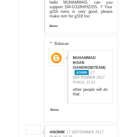
hello MUHAMMAD, can you
support SM-G318H/HZ/DS. ? Your
g316 roms is very good, please
make rom for g318 too
Balas
Balasan
MUHAMMAD
IHSAN
(SANDROIDTEAM)
17
SEPTEMBER 2017
PUKUL 11.41
other people will do
that
Balas
ANONIM
17 SEPTEMBER 2017