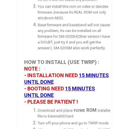
You can install this rom on odex or deodex
firmware ,because its REAL ROM not only
stockrom MOD.
Base firmware and baseband will not cause
any problem, its can be installed on all
firmware for SM-G355H(Other version I have
a DOUBT, just try it and you will get the
answer.). SM-G355M also work perfectly.
HOW TO INSTALL (USE TWRP) :
NOTE :
- INSTALLATION NEED
15 MINUTES
UNTIL DONE
- BOOTING
NEED
15 MINUTES
UNTIL DONE
- PLEASE BE PATIENT !
ROM
Download and place
FLYME
installer
file to ExternalSDCard
Turn off your phone and go to TWRP mode