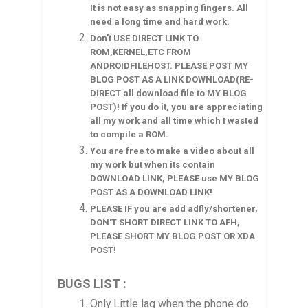
It is not easy as snapping fingers. All
need a long time and hard work.
Don't USE DIRECT LINK TO
ROM,KERNEL,ETC FROM
ANDROIDFILEHOST. PLEASE POST MY
BLOG POST AS A LINK DOWNLOAD(RE-
DIRECT all download file to MY BLOG
POST)! If you do it, you are appreciating
all my work and all time which I wasted
to compile a ROM.
You are free to make a video about all
my work but when its contain
DOWNLOAD LINK, PLEASE use MY BLOG
POST AS A DOWNLOAD LINK!
PLEASE IF you are add adfly/shortener,
DON'T SHORT DIRECT LINK TO AFH,
PLEASE SHORT MY BLOG POST OR XDA
POST!
BUGS LIST :
Only Little lag when the phone do