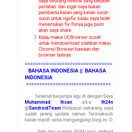
daya seorang newbie yang berjalan
perlahan. dan ingat saya bukan
pembantu kalian yang kalian suruh-
suruh untuk ngefix. kalau saya telah
menemukan fix-fixnya juga pasti
akan saya share.
Kalau makai UCBrowser susah
untuk mendownload silahkan makai
Chrome/Browser bawaan dan
browser lainnya.
=================================
BAHASA INDONESIA || BAHASA
INDONESIA
================================
Selamat berjumpa lagi di dengan Saya
Muhammad Ihsan
a.k.a
Ih24n
@
SandroidTeam
.Walaupun sekarang saya
sudah jarang update namun Terimakasih
kalian masih setia mengungjungi blog ini :D.
Satu lagi custom ROM versi android