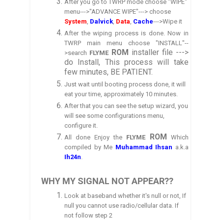
After you go to TWRP mode choose "WIPE"
menu--->"ADVANCE WIPE"---> choose
System
,
Dalvick
,
Data
,
Cache
--->Wipe it
After the wiping process is done. Now in
TWRP main menu choose "INSTALL"--
ROM
installer file --->
>search
FLYME
do Install, This process will take
few minutes, BE PATIENT.
Just wait until booting process done, it will
eat your time, approximately 10 minutes.
After that you can see the
setup wizard
, you
will see some configurations menu,
config
ure it.
ROM
All done Enjoy the
FLYME
Which
compiled by
Me
Muhammad
Ihsan
a.k.a
Ih
24n
.
WHY MY SIGNAL NOT APPEAR??
Look at baseband whether it's null or not, If
null you cannot use radio/cellular data. If
not follow step 2