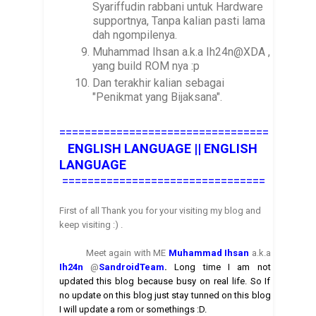
Syariffudin rabbani untuk Hardware
supportnya, Tanpa kalian pasti lama
dah ngompilenya.
Muhammad Ihsan a.k.a Ih24n@XDA ,
yang build ROM nya :p
Dan terakhir kalian sebagai
"Penikmat yang Bijaksana".
=================================
ENGLISH LANGUAGE ||
ENGLISH
LANGUAGE
================================
First of all Thank you for your visiting my blog and
keep visiting :) .
Meet again with ME
Muhammad Ihsan
a.k.a
Ih24n
@
SandroidTea
m
.
Long time I am not
updated this blog because busy on real life. So If
no update on this blog just stay tunned on this blog
I will update a rom or somethings :D.