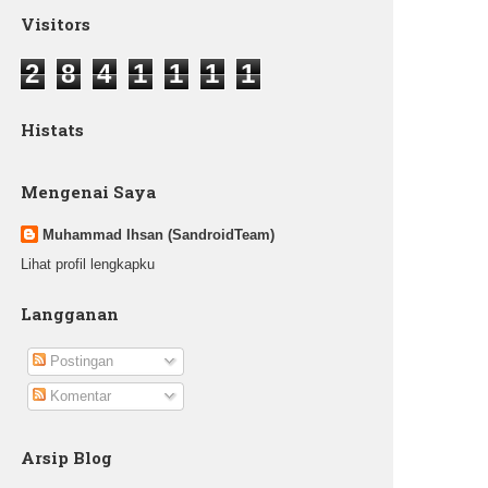
Visitors
2
8
4
1
1
1
1
Histats
Mengenai Saya
Muhammad Ihsan (SandroidTeam)
Lihat profil lengkapku
Langganan
Postingan
Komentar
Arsip Blog