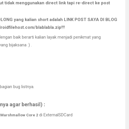
but tidak menggunakan direct link tapi re-direct ke post
 TOLONG yang kalian short adalah LINK POST SAYA DI BLOG
dfilehost.com/blablabla.zip!!!
 baik berarti kalian layak menjadi penikmat yang
ng bijaksana :) .
agian bug listnya.
a agar berhasil) :
di ExternalSDCard
 Marshmallow Core 2