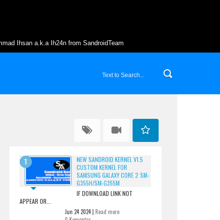
mmad Ihsan a.k.a Ih24n from SandroidTeam
NEW SANDROID KERNEL V1.5
CUSTOM KERNEL FOR
SAMSUNG GALAXY CORE 2 SM-
G355H/SM-G355M
IF DOWNLOAD LINK NOT
APPEAR OR...
Jun 24 2024 |
Read more
0 Komentar