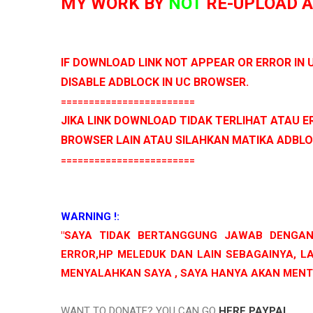
MY WORK BY
NOT
RE-UPLOAD AL
IF DOWNLOAD LINK NOT APPEAR OR ERROR IN
DISABLE ADBLOCK IN UC BROWSER.
========================
JIKA LINK DOWNLOAD TIDAK TERLIHAT ATAU 
BROWSER LAIN ATAU SILAHKAN MATIKA ADBLO
========================
WARNING !:
"SAYA TIDAK BERTANGGUNG JAWAB DENGAN
ERROR,HP MELEDUK DAN LAIN SEBAGAINYA, LA
MENYALAHKAN SAYA , SAYA HANYA AKAN MEN
WANT TO DONATE? YOU CAN GO
HERE PAYPAL