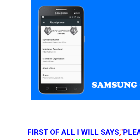
FIRST OF ALL I WILL SAYS
,"
PLE