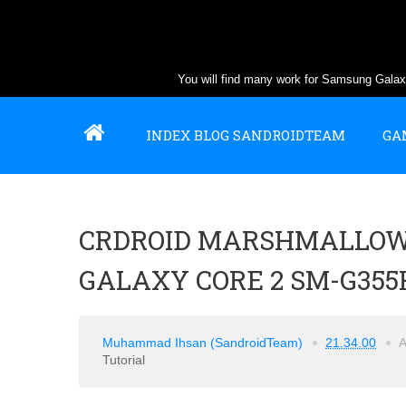
You will find many work for Samsung Gal
INDEX BLOG SANDROIDTEAM
GA
CRDROID MARSHMALLOW
GALAXY CORE 2 SM-G35
Muhammad Ihsan (SandroidTeam)
21.34.00
Tutorial