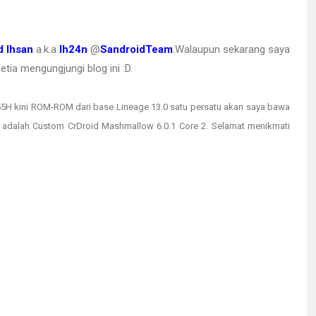
 Ihsan
a.k.a
Ih24n
@
SandroidTeam
.Walaupun sekarang saya
tia mengungjungi blog ini :D.
5H kini ROM-ROM dari base Lineage 13.0 satu persatu akan saya bawa
 adalah Custom CrDroid Mashmallow 6.0.1 Core 2. Selamat menikmati