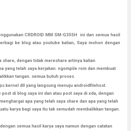
menggunakan CRDROID MM
SM-G355H
ini dan semua hasil
berbagi ke blog atau youtube kalian, Saya mohon dengan
 share, dengan tidak mereshare artinya kalian
pa yang telah saya kerjakan. ngompile rom dan membuat
alikkan tangan. semua butuh proses.
s.kernel dll yang langsung menuju androidfilehost.
 post di blog saya ini dan atau post saya di xda, dengan
n menghargai apa yang telah saya share dan apa yang telah
atu karya bagi saya itu tak semudah membalikkan tangan.
n dengan semua hasil karya saya namun dengan catatan