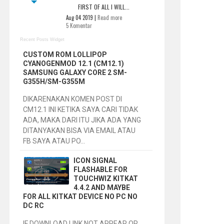
FIRST OF ALL I WILL...
Aug 04 2019 |
Read more
5 Komentar
Recent Posts Widget
CUSTOM ROM LOLLIPOP
CYANOGENMOD 12.1 (CM12.1)
SAMSUNG GALAXY CORE 2 SM-
G355H/SM-G355M
DIKARENAKAN KOMEN POST DI
CM12.1 INI KETIKA SAYA CARI TIDAK
ADA, MAKA DARI ITU JIKA ADA YANG
DITANYAKAN BISA VIA EMAIL ATAU
FB SAYA ATAU PO...
ICON SIGNAL
FLASHABLE FOR
TOUCHWIZ KITKAT
4.4.2 AND MAYBE
FOR ALL KITKAT DEVICE NO PC NO
DC RC
IF DOWNLOAD LINK NOT APPEAR OR