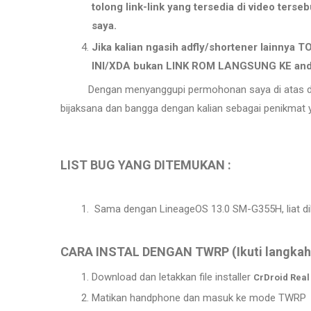
tolong link-link yang tersedia di video terse
saya.
Jika kalian ngasih adfly/shortener lainnya
INI/XDA bukan LINK ROM LANGSUNG KE androi
Dengan menyanggupi permohonan saya di atas dengan
bijaksana dan bangga dengan kalian sebagai penikmat ya
LIST BUG YANG DITEMUKAN :
Sama dengan LineageOS 13.0 SM-G355H, liat dib
CARA INSTAL DENGAN TWRP (Ikuti langkahny
Download dan letakkan file installer
CrDroid
Real
Matikan handphone dan masuk ke mode TWRP