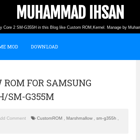
MUHAMMAD IHSAN
axy Core 2 SM-G355H in this Blog like Custom ROM,Kernel. Manage by Muha
ME MOD
DOWNLOAD
 ROM FOR SAMSUNG
5H/SM-G355M
Add Comment
CustomROM
,
Marshmallow
,
sm-g355h
,