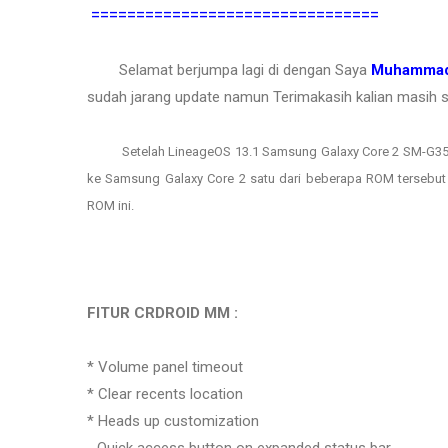
================================
Selamat berjumpa lagi di dengan Saya
Muhammad
sudah jarang update namun Terimakasih kalian masih se
Setelah LineageOS 13.1 Samsung Galaxy Core 2 SM-G35
ke Samsung Galaxy Core 2 satu dari beberapa ROM tersebut
ROM ini.
FITUR CRDROID MM
:
* Volume panel timeout
* Clear recents location
* Heads up customization
- Quick access button on expanded status bar