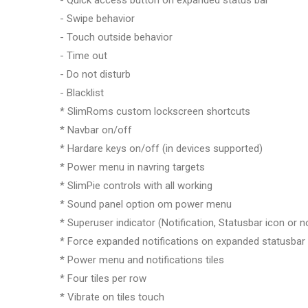
- Swipe behavior
- Touch outside behavior
- Time out
- Do not disturb
- Blacklist
* SlimRoms custom lockscreen shortcuts
* Navbar on/off
* Hardare keys on/off (in devices supported)
* Power menu in navring targets
* SlimPie controls with all working
* Sound panel option om power menu
* Superuser indicator (Notification, Statusbar icon or n
* Force expanded notifications on expanded statusbar
* Power menu and notifications tiles
* Four tiles per row
* Vibrate on tiles touch