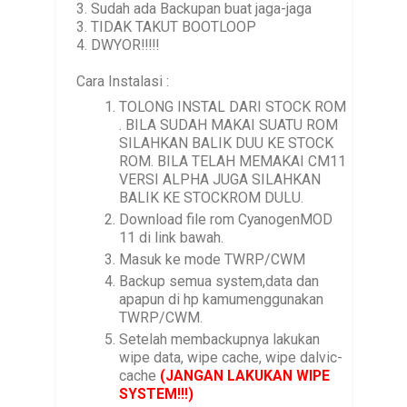
3. Sudah ada Backupan buat jaga-jaga
           Custom recent (Slim ft stock)

3. TIDAK TAKUT BOOTLOOP
         * Fix inbuilt supersu 

4. DWYOR!!!!!
         * Release Alpha 6 Version

Cara Instalasi :
- 2016/04/02

TOLONG INSTAL DARI STOCK ROM
        * New build 20160402

. BILA SUDAH MAKAI SUATU ROM
        * Fully fix sound

SILAHKAN BALIK DUU KE STOCK
        * Fully fix bluetooth

ROM. BILA TELAH MEMAKAI CM11
        * Fix video playing. 
MUST
 use third apps like 
M
VERSI ALPHA JUGA SILAHKAN
        * Fix microphone

BALIK KE STOCKROM DULU.
        * Fix sound record

        * Fix both data connections. SIM1 and SIM2

Download file rom CyanogenMOD
        * Exposed compatible (My tester tested and 
11 di link bawah.
        * Fix MTP both Internal and External

Masuk ke mode TWRP/CWM
        * Use SAKernel v1.1

Backup semua system,data dan
        * Overclock kernel upto 1300 MHz

apapun di hp kamumenggunakan
        * Under clock kernel downto 200 MHz

TWRP/CWM.
        * Add IO scheduler fiops,bfq,zen,noop,deadline
Setelah membackupnya lakukan
        * Enable CPU Governon sprdemand,ondemand,
wipe data, wipe cache, wipe dalvic-
        * Permisive SElinux

cache
(JANGAN LAKUKAN WIPE
        * Release BETA - 1 Version

SYSTEM!!!)