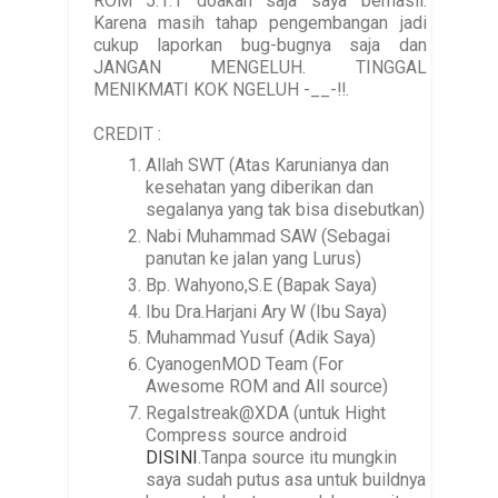
ROM 5.1.1 doakan saja saya berhasil.
Karena masih tahap pengembangan jadi
cukup laporkan bug-bugnya saja dan
JANGAN MENGELUH. TINGGAL
MENIKMATI KOK NGELUH -__-!!.
CREDIT :
Allah SWT (Atas Karunianya dan
kesehatan yang diberikan dan
segalanya yang tak bisa disebutkan)
Nabi Muhammad SAW (Sebagai
panutan ke jalan yang Lurus)
Bp. Wahyono,S.E (Bapak Saya)
Ibu Dra.Harjani Ary W (Ibu Saya)
Muhammad Yusuf (Adik Saya)
CyanogenMOD Team (For
Awesome ROM and All source)
Regalstreak@XDA (untuk Hight
Compress source android
DISINI
.Tanpa source itu mungkin
saya sudah putus asa untuk buildnya