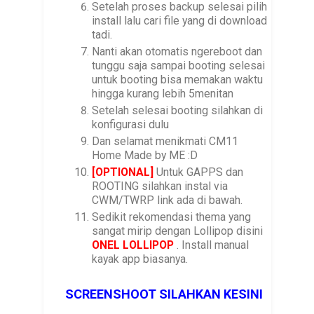
Setelah proses backup selesai pilih
-2016/04/15

install lalu cari file yang di download
        * Fix Wifi 

tadi.
        * Fix video record

        * Fix video playing use stock video player

Nanti akan otomatis ngereboot dan
        * Fix black view finder on stock camera

tunggu saja sampai booting selesai
        * Fix low volume when use headset

untuk booting bisa memakan waktu
        * Remove Overclock and use max clock 1.2GHz
hingga kurang lebih 5menitan
        * Fix bug on dialpad

Setelah selesai booting silahkan di
        * Security patch updated to 2016/04/01

konfigurasi dulu
        * Ready for daily use.

Dan selamat menikmati CM11
-2016/04/23

Home Made by ME :D
       * Fix both data connetions specially SIM1

[OPTIONAL]
Untuk GAPPS dan
       * Fix reboot when un-install app

ROOTING silahkan instal via
       * Come back with 1.3Ghz clockspeed kernel

CWM/TWRP link ada di bawah.
       * Remove visual effect for pure CM11 (I will 
Sedikit rekomendasi thema yang
       * I am forget what i fix :D
sangat mirip dengan Lollipop disini
ONEL LOLLIPOP
. Install manual
kayak app biasanya.
SCREENSHOOT SILAHKAN KESINI