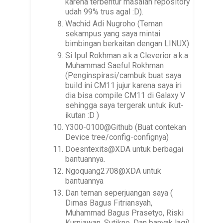
karena terbentur masalah repository
udah 99% trus agal :D).
Wachid Adi Nugroho (Teman
sekampus yang saya mintai
bimbingan berkaitan dengan LINUX)
Si Ipul Rokhman a.k.a Cleverior a.k.a
Muhammad Saeful Rokhman
(Penginspirasi/cambuk buat saya
build ini CM11 jujur karena saya iri
dia bisa compile CM11 di Galaxy V
sehingga saya tergerak untuk ikut-
ikutan :D )
Y300-0100@Github (Buat contekan
Device tree/config-confignya)
Doesntexits@XDA untuk berbagai
bantuannya.
Ngoquang2708@XDA untuk
bantuannya
Dan teman seperjuangan saya (
Dimas Bagus Fitriansyah,
Muhammad Bagus Prasetyo, Riski
Kurniawan, Sutikno, Dan banyak lagi)