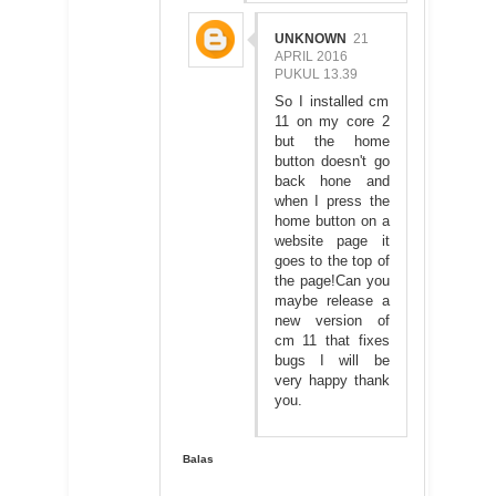
UNKNOWN
21
APRIL 2016
PUKUL 13.39
So I installed cm
11 on my core 2
but the home
button doesn't go
back hone and
when I press the
home button on a
website page it
goes to the top of
the page!Can you
maybe release a
new version of
cm 11 that fixes
bugs I will be
very happy thank
you.
Balas