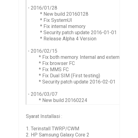
- 2016/01/28

          * New build 20160128

          * Fix SystemUI

          * Fix internal memory

          * Security patch update 2016-01-01

          * Release Alpha 4 Version

- 2016/02/15

         * Fix both memory. Internal and external

         * Fix browser FC

         * Fix MMS FC

         * Fix Dual SIM (First testing)

         * Security patch update 2016-02-01

- 2016/03/07

         * New build 20160224

         * Fix Theme chooser

         * Fix Camera, You can take pictures but 
MUST
Syarat Installasi :
         * Fix Bluetooth 50% . Can turn on but can't to 
         * Fix dialpad blink . By install theme like OneL 
1. Terinstall TWRP/CWM
         * Add some features,. System anymations, Lis
2. HP Samsung Galaxy Core 2
           IME animations,Scrolling animations,Toast an