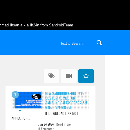
mmad Ihsan a.k.a Ih24n from SandroidTeam
NEW SANDROID KERNEL V1.5
CUSTOM KERNEL FOR
SAMSUNG GALAXY CORE 2 SM-
G355H/SM-G355M
IF DOWNLOAD LINK NOT
APPEAR OR...
Jun 24 2024 |
Read more
0 Komentar