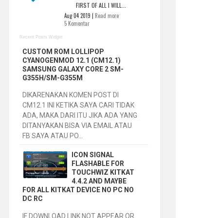
FIRST OF ALL I WILL...
Aug 04 2019 |
Read more
5 Komentar
Recent Posts Widget
CUSTOM ROM LOLLIPOP
CYANOGENMOD 12.1 (CM12.1)
SAMSUNG GALAXY CORE 2 SM-
G355H/SM-G355M
DIKARENAKAN KOMEN POST DI
CM12.1 INI KETIKA SAYA CARI TIDAK
ADA, MAKA DARI ITU JIKA ADA YANG
DITANYAKAN BISA VIA EMAIL ATAU
FB SAYA ATAU PO...
ICON SIGNAL
FLASHABLE FOR
TOUCHWIZ KITKAT
4.4.2 AND MAYBE
FOR ALL KITKAT DEVICE NO PC NO
DC RC
IF DOWNLOAD LINK NOT APPEAR OR