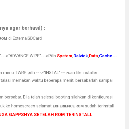
a agar berhasil) :
di ExternalSDCard
 ROM
--->"ADVANCE WIPE"--->Pilih
System
,
Dalvick
,
Data
,
Cache
---
n menu TWRP pilih --->"INSTAL"--->cari file installer
instalasi memakan waktu beberapa menit, bersabarlah sampai
bersabar. Bila telah selesai booting silahkan di konfigurasi.
masuk ke homescreen selamat
sudah terinstall.
EXPERIENCE ROM
JUGA GAPPSNYA SETELAH ROM TERINSTALL