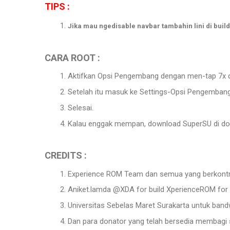
TIPS :
Jika mau ngedisable navbar tambahin lini di buil
CARA ROOT :
Aktifkan Opsi Pengembang dengan men-tap 7x d
Setelah itu masuk ke Settings-Opsi Pengembang
Selesai.
Kalau enggak mempan, download SuperSU di down
CREDITS :
Experience ROM Team dan semua yang berkontri
Aniket.lamda @XDA for build XperienceROM for
Universitas Sebelas Maret Surakarta untuk band
Dan para donator yang telah bersedia membagi s