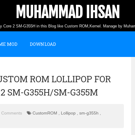
MUHAMMAD IHSAN
axy Core 2 SM-G355H in this Blog like Custom ROM,Kernel. Manage by Muha
ME MOD
DOWNLOAD
CUSTOM ROM LOLLIPOP FOR
2 SM-G355H/SM-G355M
2 Comments
CustomROM
,
Lollipop
,
sm-g355h
,