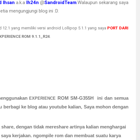
 Ihsan
a.k.a
Ih24n
@
SandroidTeam
.Walaupun sekarang saya
tia mengungjungi blog ini :D.
12.1 yang memiliki versi android Lollipop 5.1.1 yang saya
PORT DARI
XPERIENCE ROM
9.1.1_R24
.
 menggunakan
ROM
SM-G355H
ini dan semua
EXPERIENCE
au berbagi ke blog atau youtube kalian, Saya mohon dengan
 share, dengan tidak mereshare artinya kalian menghargai
h saya kerjakan. ngompile rom dan membuat suatu karya