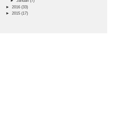
►
Januari
(7)
►
2016
(33)
►
2015
(17)