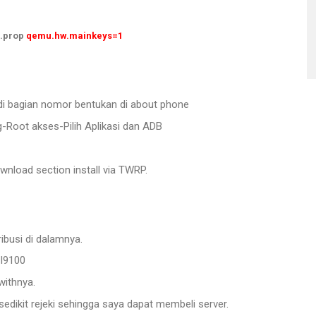
d.prop
qemu.hw.mainkeys=1
i bagian nomor bentukan di about phone
-Root akses-Pilih Aplikasi dan ADB
load section install via TWRP.
busi di dalamnya.
 I9100
withnya.
edikit rejeki sehingga saya dapat membeli server.