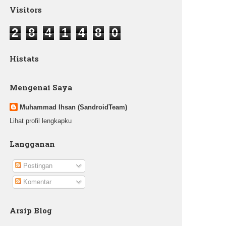
Visitors
2
8
4
1
4
8
0
Histats
Mengenai Saya
Muhammad Ihsan (SandroidTeam)
Lihat profil lengkapku
Langganan
Postingan
Komentar
Arsip Blog