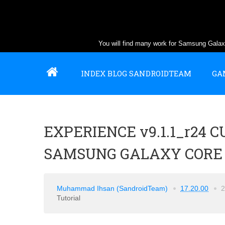
You will find many work for Samsung Gal
INDEX BLOG SANDROIDTEAM
GA
EXPERIENCE v9.1.1_r24 
SAMSUNG GALAXY CORE 
Muhammad Ihsan (SandroidTeam)
17.20.00
Tutorial