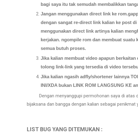
bagi saya itu tak semudah membalikkan tang
Jangan menggunakan direct link ke rom.gapps
dengan sangat re-direct link kalian ke post di
menggunakan direct link artinya kalian mengh
kerjakan. ngompile rom dan membuat suatu k
semua butuh proses.
Jika kalian membuat video apapun berkaitan
tolong link-link yang tersedia di video terseb
Jika kalian ngasih adfly/shortener lainnya
INI/XDA bukan LINK ROM LANGSUNG KE androi
Dengan menyanggupi permohonan saya di atas dengan
bijaksana dan bangga dengan kalian sebagai penikmat ya
LIST BUG YANG DITEMUKAN :