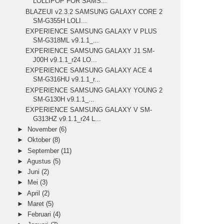
LOLLIPOP FOR SAMS...
BLAZEUI v2.3.2 SAMSUNG GALAXY CORE 2
SM-G355H LOLI...
EXPERIENCE SAMSUNG GALAXY V PLUS
SM-G318ML v9.1.1_...
EXPERIENCE SAMSUNG GALAXY J1 SM-
J00H v9.1.1_r24 LO...
EXPERIENCE SAMSUNG GALAXY ACE 4
SM-G316HU v9.1.1_r...
EXPERIENCE SAMSUNG GALAXY YOUNG 2
SM-G130H v9.1.1_...
EXPERIENCE SAMSUNG GALAXY V SM-
G313HZ v9.1.1_r24 L...
►
November
(6)
►
Oktober
(8)
►
September
(11)
►
Agustus
(5)
►
Juni
(2)
►
Mei
(3)
►
April
(2)
►
Maret
(5)
►
Februari
(4)