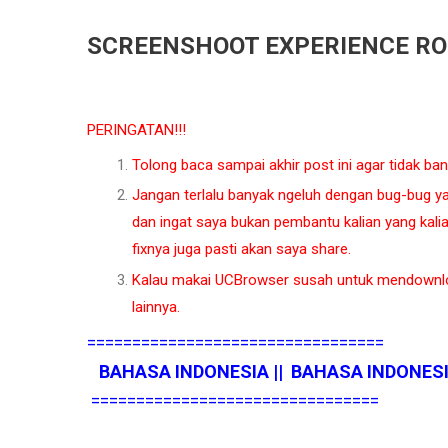
SCREENSHOOT EXPERIENCE R
PERINGATAN!!!
Tolong baca sampai akhir post ini agar tidak ba
Jangan terlalu banyak ngeluh dengan bug-bug ya
dan ingat saya bukan pembantu kalian yang kali
fixnya juga pasti akan saya share.
Kalau makai UCBrowser susah untuk mendownl
lainnya.
=================================
BAHASA INDONESIA || BAHASA INDONES
================================