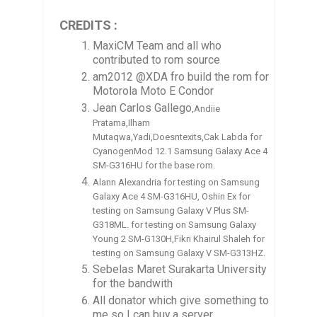
CREDITS :
MaxiCM Team and all who
contributed to rom source
am2012 @XDA fro build the rom for
Motorola Moto E Condor
Jean Carlos Gallego
,Andiie
Pratama,Ilham
Mutaqwa,Yadi,Doesntexits,Cak Labda
for
CyanogenMod 12.1 Samsung Galaxy Ace 4
SM-G316HU for the base rom.
Alann Alexandria for testing on Samsung
Galaxy Ace 4 SM-G316HU, Oshin Ex for
testing on Samsung Galaxy V Plus SM-
G318ML. for testing on Samsung Galaxy
Young 2 SM-G130H,Fikri Khairul Shaleh for
testing on Samsung Galaxy V SM-G313HZ.
Sebelas Maret Surakarta University
for the bandwith
All donator which give something to
me so I can buy a server.