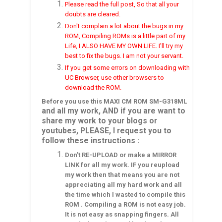
Please read the full post, So that all your
doubts are cleared.
Don't complain a lot about the bugs in my
ROM, Compiling ROMs is a little part of my
Life, I ALSO HAVE MY OWN LIFE. I'll try my
best to fix the bugs. I am not your servant.
If you get some errors on downloading with
UC Browser, use other browsers to
download the ROM.
Before you use this
MAXI CM
ROM
SM-G31
8ML
and all my work, AND if you are want to
share my work to your blogs or
youtubes, PLEASE, I request you to
follow these instructions :
Don't RE-UPLOAD or make a MIRROR
LINK for all my work. IF you reupload
my work then that means you are not
appreciating all my hard work and all
the time which I wasted to compile this
ROM . Compiling a ROM is not easy job.
It is not easy as snapping fingers. All