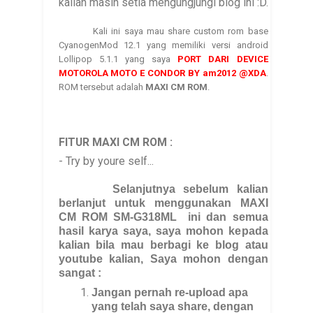
kalian masih setia mengungjungi blog ini :D.
Kali ini saya mau share custom rom base
CyanogenMod 12.1 yang memiliki versi android
Lollipop 5.1.1 yang saya
PORT DARI DEVICE
MOTOROLA MOTO E CONDOR BY am2012 @XDA
.
ROM tersebut adalah
MAXI CM ROM
.
FITUR MAXI CM ROM
:
- Try by youre self...
Selanjutnya sebelum kalian
berlanjut untuk menggunakan
MAXI
CM
ROM
SM-G31
8ML
ini dan semua
hasil karya saya, saya mohon kepada
kalian bila mau berbagi ke blog atau
youtube kalian, Saya mohon dengan
sangat :
Jangan pernah re-upload apa
yang telah saya share, dengan