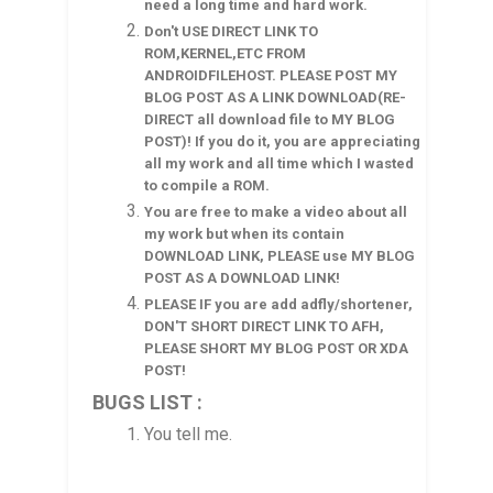
need a long time and hard work.
Don't USE DIRECT LINK TO
ROM,KERNEL,ETC FROM
ANDROIDFILEHOST. PLEASE POST MY
BLOG POST AS A LINK DOWNLOAD(RE-
DIRECT all download file to MY BLOG
POST)! If you do it, you are appreciating
all my work and all time which I wasted
to compile a ROM.
You are free to make a video about all
my work but when its contain
DOWNLOAD LINK, PLEASE use MY BLOG
POST AS A DOWNLOAD LINK!
PLEASE IF you are add adfly/shortener,
DON'T SHORT DIRECT LINK TO AFH,
PLEASE SHORT MY BLOG POST OR XDA
POST!
BUGS LIST :
You tell me.