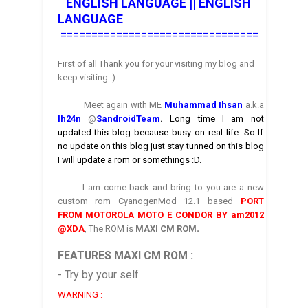
ENGLISH LANGUAGE ||
ENGLISH
LANGUAGE
================================
First of all Thank you for your visiting my blog and
keep visiting :) .
Meet again with ME
Muhammad Ihsan
a.k.a
Ih24n
@
SandroidTea
m
.
Long time I am not
updated this blog because busy on real life. So If
no update on this blog just stay tunned on this blog
I will update a rom or somethings :D.
I am come back and bring to you are a new
custom rom
CyanogenMod 1
2.1
based
PORT
FROM
MOTOROLA MOTO E CONDOR BY am2012
.
@XDA
, The ROM
is
MAXI CM ROM
FEATURES MAXI CM ROM
:
- Try by your self
WARNING :