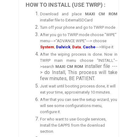
HOW TO INSTALL (USE TWRP) :
Download and place
MAXI CM
ROM
installer file to ExternalSDCard
Turn off your phone and go to TWRP mode
After you go to TWRP mode choose "WIPE"
menu--->"ADVANCE WIPE"---> choose
System
,
Dalvick
,
Data
,
Cache
--->Wipe it
After the wiping process is done. Now in
TWRP main menu choose "INSTALL"--
installer file ---
>search
MAXI CM
ROM
> do Install, This process will take
few minutes, BE PATIENT.
Just wait until booting process done, it will
eat your time, approximately 10 minutes.
After that you can see the
setup wizard
, you
will see some configurations menu,
config
ure it.
For who want to use Google services,
Install the GA
P
PS from the download
section.