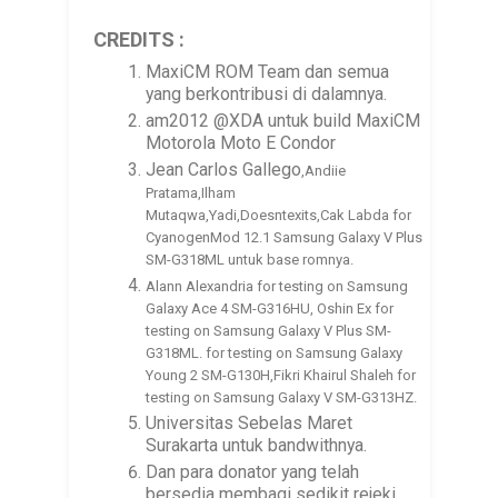
CREDITS :
MaxiCM ROM Team dan semua
yang berkontribusi di dalamnya.
am2012 @XDA untuk build MaxiCM
Motorola Moto E Condor
Jean Carlos Gallego
,Andiie
Pratama,Ilham
Mutaqwa,Yadi,Doesntexits,Cak Labda for
CyanogenMod 12.1 Samsung Galaxy V Plus
SM-G318ML untuk base romnya.
Alann Alexandria for testing on Samsung
Galaxy Ace 4 SM-G316HU, Oshin Ex for
testing on Samsung Galaxy V Plus SM-
G318ML. for testing on Samsung Galaxy
Young 2 SM-G130H,Fikri Khairul Shaleh for
testing on Samsung Galaxy V SM-G313HZ.
Universitas Sebelas Maret
Surakarta untuk bandwithnya.
Dan para donator yang telah
bersedia membagi sedikit rejeki