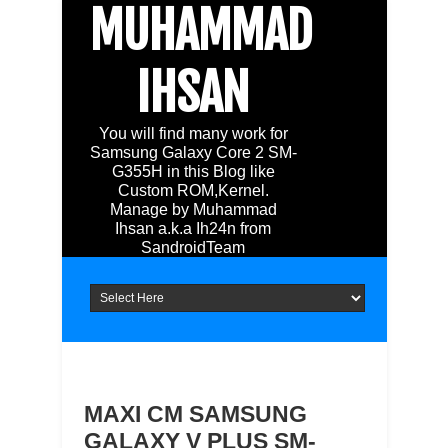
MUHAMMAD
IHSAN
You will find many work for
Samsung Galaxy Core 2 SM-
G355H in this Blog like
Custom ROM,Kernel.
Manage by Muhammad
Ihsan a.k.a Ih24n from
SandroidTeam
MAXI CM SAMSUNG
GALAXY V PLUS SM-