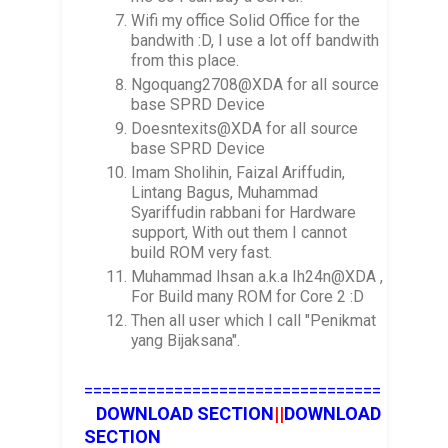
Wifi my office Solid Office for the
bandwith :D, I use a lot off bandwith
from this place.
Ngoquang2708@XDA for all source
base SPRD Device
Doesntexits@XDA for all source
base SPRD Device
Imam Sholihin, Faizal Ariffudin,
Lintang Bagus, Muhammad
Syariffudin rabbani for Hardware
support, With out them I cannot
build ROM very fast.
Muhammad Ihsan a.k.a Ih24n@XDA ,
For Build many ROM for Core 2 :D
Then all user which I call "Penikmat
yang Bijaksana".
=================================
DOWNLOAD SECTION
||
DOWNLOAD
SECTION