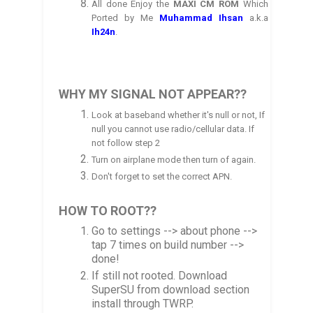
All done Enjoy the
MAXI CM
ROM
Which
Ported
by
Me
Muhammad
Ihsan
a.k.a
Ih
24n
.
WHY MY SIGNAL NOT APPEAR??
Look at baseband whether it's null or not, If
null you cannot use radio/cellular data. If
not follow step 2
Turn on airplane mode then turn of again.
Don't forget to set the correct APN.
HOW TO ROOT??
Go to settings --> about phone -->
tap 7 times on build number -->
done!
If still not rooted. Download
SuperSU from download section
install through TWRP.